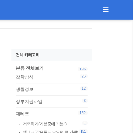
전체 카테고리
분류 전체보기
196
26
잡학상식
12
생활정보
3
정부지원사업
152
재테크
1
저축하기(기본중에 기본!!)
151
앱테크(작은돈도 모으면 큰 기쁨)