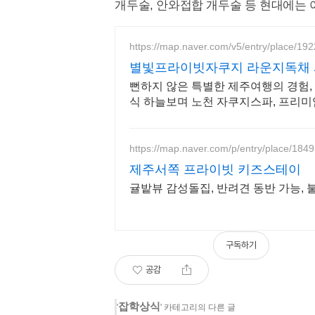
개두술, 안와접합 개두술 등 현대에는 
https://map.naver.com/v5/entry/place/1
별빛프라이빗자쿠지 라운지독채 사
뻔하지 않은 특별한 제주여행의 경험,
식 하늘보며 노천 자쿠지스파, 프리미
정원
https://map.naver.com/p/entry/place/18
제주서쪽 프라이빗 키즈스테이
귤밭뷰 감성돌집, 반려견 동반 가능,
구독하기
공감
잡학상식
'
' 카테고리의 다른 글