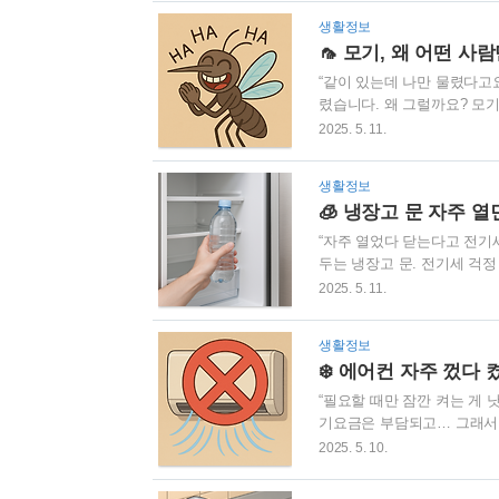
증기가 빠져나갈 구멍이 없음 
생활정보
삶은 계란을 데울 때 껍질이
🦟 모기, 왜 어떤 
안전하게 데우는 방법은?계
“같이 있는데 나만 물렸다고요
렸습니다. 왜 그럴까요? 모기
는 후각으로 사람을 구분합니다
2025. 5. 11.
다. 👉 숨을 많이 쉬는 사람 
강한 사람 (박테리아 조성 영
생활정보
는 얘기종종 “O형이 잘 물린
🧊 냉장고 문 자주 
새 조합입니다.✅ 모기 안 물리
“자주 열었다 닫는다고 전기
두는 냉장고 문. 전기세 걱정
하죠. 그런데 이건... 절반
2025. 5. 11.
고 문을 열면 차가운 공기는
기를 냉장고가 다시 차갑게 만
생활정보
지만, 짧게 여닫는 건 그렇게
❄️ 에어컨 자주 껐다
거의 영향 없음. 하지만 👉 3
“필요할 때만 잠깐 켜는 게 
기요금은 부담되고… 그래서 
고 하죠. 그런데 이 방식, 
2025. 5. 10.
버터형 vs 정속형, 뭐가 
럽게 운전무조건 100% →