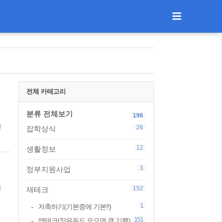
전체 카테고리
분류 전체보기
196
한
26
잡학상식
12
생활정보
3
정부지원사업
을
152
재테크
1
저축하기(기본중에 기본!!)
도
151
앱테크(작은돈도 모으면 큰 기쁨)