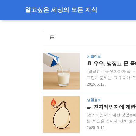
알고싶은 세상의 모든 지식
홈
생활정보
🥛 우유, 냉장고 문
"냉장고 문을 열자마자 딱! 
그런데 문제는, 그 위치가 ‘
구역입니다냉장고는 내부에서도
2025. 5. 12.
장 온도가 흔들리는 곳: 문 
때문에 우유, 두유, 유제품처
생활정보
을까요?위치안전도내부 중간 칸
🍳 전자레인지에 계란
(온도 낮지만 습도 높음 – 비추
“전자레인지에 계란 넣었는데
본 적 있을 겁니다. 괜히 
런데 진짜로, 왜 그렇게까지 
2025. 5. 12.
부터’ 데우는 게 아니라 수