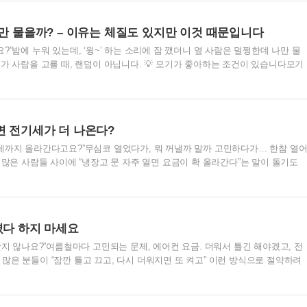
→ 결국 안쪽 압력이 쌓이고 👉 “펑!” 하고 갑자기 폭발하는 구조입니다. 특히
 없더라도 터지는 경우도 많습니다. → 내부에 증기 주머니가 생기면 터져요. ✅
사람만 물을까? – 이유는 체질도 있지만 이것 때문입니다
란 상태안전한 방법날계란절대 전자레인지..
?”밤에 누워 있는데, ‘윙~’ 하는 소리에 잠 깼더니 옆 사람은 멀쩡한데 나만 물
가 사람을 고를 때, 랜덤이 아닙니다. 💡 모기가 좋아하는 조건이 있습니다모기
. 특히 이산화탄소 + 땀 냄새 + 체온 + 피부 박테리아 조합을 기준으로 삼습
(예: 덩치 큰 사람, 운동 직후) 👉 땀이 많은 사람 (피부 온도도 높음) 👉 체취가
향) 이런 사람은 모기에게 더 잘 보입니다. ❌ 혈액형이 중요하다는 건 절반만 맞
다”는 말이 있지만 실험상 그 차이는 크지 않습니다. 결정적인 건 피부 상태와 냄
열면 전기세가 더 나온다?
는 ..
세까지 올라간다고요?”무심코 열었다가, 뭐 꺼낼까 말까 고민하다가… 한참 열
 많은 사람들 사이에 “냉장고 문 자주 열면 요금이 확 올라간다”는 말이 돌기도
은 맞고, 절반은 과장된 이야기입니다. ❄️ 문 열면 실제로 냉기가 빠져나갑니다 냉
 바닥으로 떨어지고, 더운 공기가 그 자리를 채웁니다. 이렇게 들어온 따뜻한 공
들기 위해 압축기가 작동하게 되죠. 이때 추가 전력 소비가 발생합니다. 💡 하
 큰 차이 안 납니다 가전 전문 실험에 따르면 5초 미만으로 자주 여닫는 정도는
 켰다 하지 마세요
0초 이상 열어둔다👉 ..
낫지 않나요?”여름철마다 고민되는 문제, 에어컨 요금. 더워서 틀긴 해야겠고, 전
많은 분들이 “잠깐 틀고 끄고, 다시 더워지면 또 켜고” 이런 방식으로 절약하려
여러분의 에어컨이 어떤 타입이냐에 따라 전혀 다른 결과가 나올 수 있습니다. ⚙️ 
다른가요? 구분인버터형 에어컨정속형(구형) 에어컨작동 방식출력 조절 가능, 부드
 꺼짐 반복온도 도달 후출력 낮춰 유지꺼졌다가 다시 100%로 작동전기 사용유지