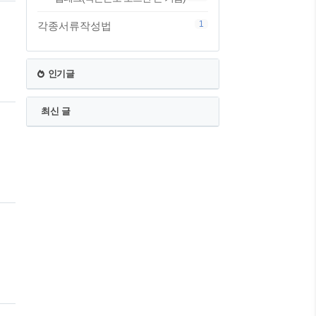
1
각종서류작성법
인기글
니
최신 글
어
장
인