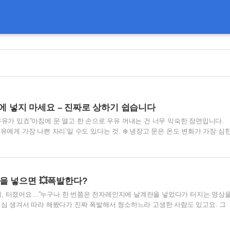
 쪽에 넣지 마세요 – 진짜로 상하기 쉽습니다
우유가 있죠”아침에 문 열고 한 손으로 우유 꺼내는 건 너무 익숙한 장면입니다.
우유에게 가장 나쁜 자리’일 수도 있다는 것. ❄️ 냉장고 문은 온도 변화가 가장 심
 온도 분포가 다릅니다. 가장 차가운 곳: 내부 깊숙한 칸 (보통 뒷쪽 하단)가
쪽 수납 공간 냉장고 문은 열고 닫을 때마다 밖 공기가 들어오고, 온도가 출렁이기
럼 변질되기 쉬운 음식에는 위험한 자리입니다. ✅ 그럼 어디에 넣는 게 가장 좋
 깊숙한 쪽⭐⭐⭐⭐ (가장 안정적)문 쪽 선반⭐ (가장 온도 변동 심함)채소칸⭐⭐
을 넣으면 💥폭발한다?
) 결론: 우..
, 터졌어요…”누구나 한 번쯤은 전자레인지에 날계란을 넣었다가 터지는 영상
호기심 생겨서 따라 해봤다가 진짜 폭발해서 청소하느라 고생한 사람도 있고요. 그
터질까요? 💥 안 깨진 계란은 내부 압력이 못 빠집니다전자레인지는 음식을 ‘겉
분을 진동시켜 안쪽부터 가열합니다. 그런데 계란 껍질은 딱딱하죠. 수분이 끓어