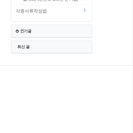
1
각종서류작성법
인기글
최신 글