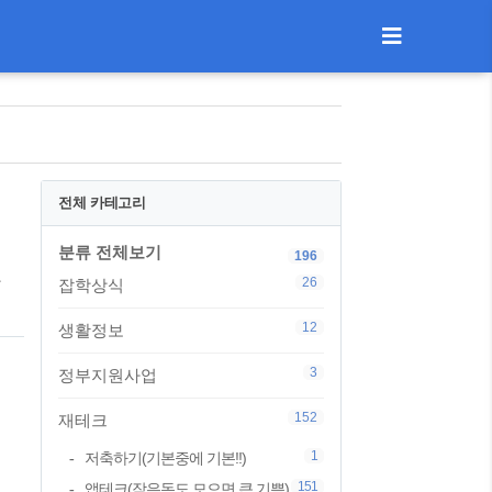
전체 카테고리
분류 전체보기
196
움
26
잡학상식
12
생활정보
3
정부지원사업
152
재테크
1
저축하기(기본중에 기본!!)
151
앱테크(작은돈도 모으면 큰 기쁨)