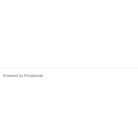
TistoryWhaleSkin3.4
Powered by Privatenote